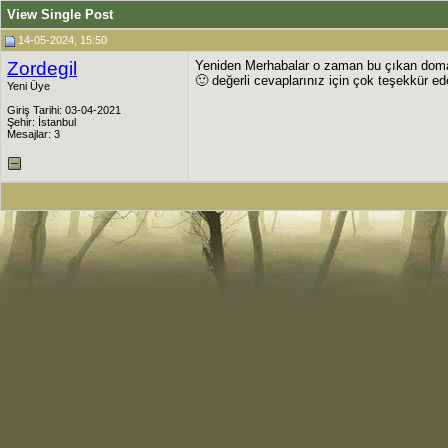
View Single Post
14-05-2024, 15:50
Zordegil
Yeniden Merhabalar o zaman bu çıkan domat
🙂 değerli cevaplarınız için çok teşekkür ed
Yeni Üye
Giriş Tarihi: 03-04-2021
Şehir: İstanbul
Mesajlar: 3