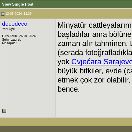
View Single Post
13-05-2024, 12:39
decodeco
Minyatür cattleyaları
Yeni Üye
başladılar ama bölün
Giriş Tarihi: 26-04-2024
Şehir: zagreb
zaman alır tahminen. D
Mesajlar: 1
(serada fotoğrafladıkl
yok
Cvjećara Sarajev
büyük bitkiler, evde 
etmek çok zor olabilir
bence.