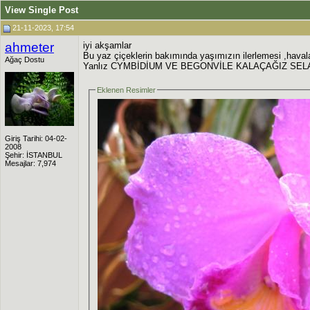
View Single Post
21-11-2023, 17:54
ahmeter
iyi akşamlar
Bu yaz çiçeklerin bakımında yaşımızın ilerlemesi ,haval
Ağaç Dostu
Yanlız CYMBİDİUM VE BEGONVİLE KALAÇAĞIZ SE
Eklenen Resimler
Giriş Tarihi: 04-02-
2008
Şehir: İSTANBUL
Mesajlar: 7,974