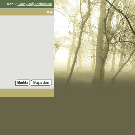
Konu
:
Güney doğu depremleri
#
34