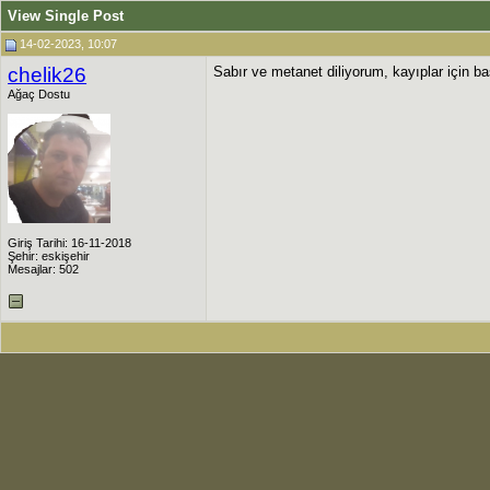
View Single Post
14-02-2023, 10:07
chelik26
Sabır ve metanet diliyorum, kayıplar için b
Ağaç Dostu
Giriş Tarihi: 16-11-2018
Şehir: eskişehir
Mesajlar: 502