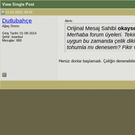
View Single Post
11-01-2023, 18:43
Dutlubahçe
Alıntı:
Ağaç Dostu
Orijinal Mesaj Sahibi
okays
Giriş Tarihi: 01-08-2014
Merhaba forum üyeleri. Tek
Şehir: istanbul
uygun bu zamanda çelik dik
Mesajlar: 880
tohumla mı denesem? Fikir v
Henüz donlar başlamadı. Çeliğin denenebil