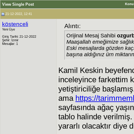
View Single Post
Konu
21-12-2022, 12:41
köstenceli
Alıntı:
Yeni Üye
Orijinal Mesaj Sahibi
ozgurb
Giriş Tarihi: 21-12-2022
Şehir: İzmir
Maaşallah emeğimize sağlık
Mesajlar: 1
Eski mesajlarda gözden kaçı
başına aldığınız ürn miktarın
Kamil Keskin beyefendi
inceleyince farkettim k
yetiştiriciliğe başlamı
ama
https://tarimmem
sayfasında ağaç yaşın
tablo halinde verilmiş
yararlı olacaktır diye