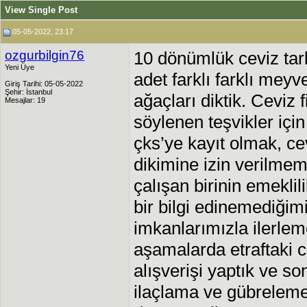
View Single Post
05-05-2022, 23:17
ozgurbilgin76
10 dönümlük ceviz tarl
Yeni Üye
adet farklı farklı meyv
Giriş Tarihi: 05-05-2022
Şehir: İstanbul
ağaçları diktik. Ceviz fi
Mesajlar: 19
söylenen teşvikler için
çks’ye kayıt olmak, c
dikimine izin verilmem
çalışan birinin emeklili
bir bilgi edinemediğim
imkanlarımızla ilerlem
aşamalarda etraftaki ce
alışverişi yaptık ve s
ilaçlama ve gübreleme