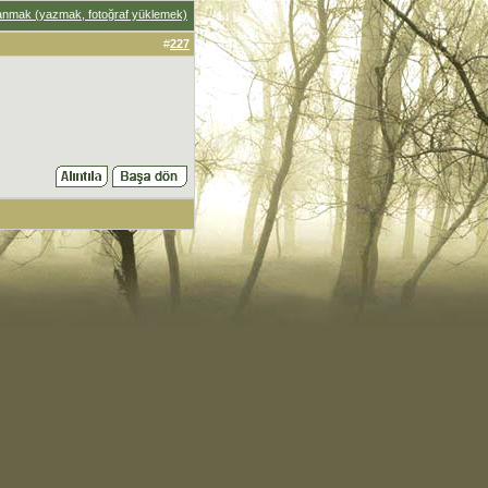
anmak (yazmak, fotoğraf yüklemek)
#
227