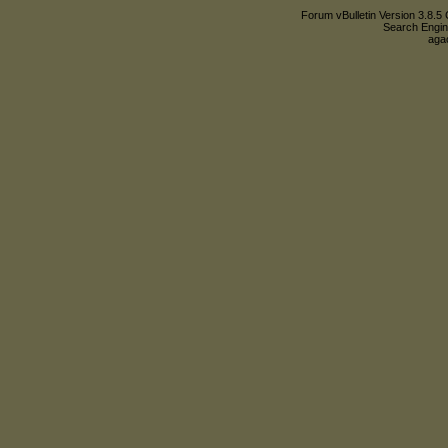
Forum vBulletin Version 3.8.5 
Search Engin
agac