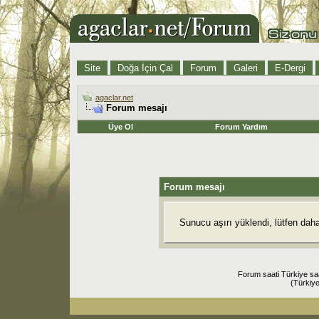
Site
Doğa İçin Çal
Forum
Galeri
E-Dergi
agaclar.net
Forum mesajı
Üye Ol
Forum Yardım
Forum mesajı
Sunucu aşırı yüklendi, lütfen dah
Forum saati Türkiye sa
(Türkiye