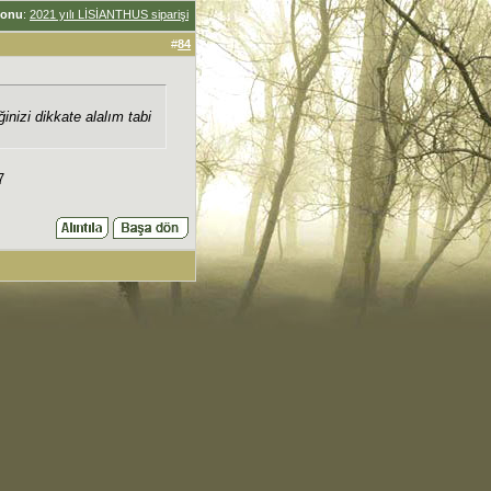
onu
:
2021 yılı LİSİANTHUS siparişi
#
84
nizi dikkate alalım tabi
7