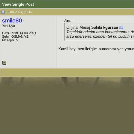
View Single Post
21-04-2021, 15:16
smile80
Alıntı:
Yeni Üye
Orijinal Mesaj Sahibi
kgursan
Teşekkür ederim ama kontenjanımız dold
Giriş Tarihi: 14-04-2021
arzu ederseniz özelden tel no bildirin s
Şehir: OSMANİYE
Mesajlar: 5
Kamil bey, ben iletişim numaramı yazıyorum