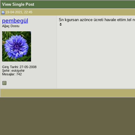
View Single Post
19-04-2021, 22:45
pembegül
Sn kgursan azönce ücreti havale ettim.tel n
🌷
Ağaç Dostu
Giriş Tarihi: 27-05-2008
Şehir: eskişehir
Mesajlar: 742