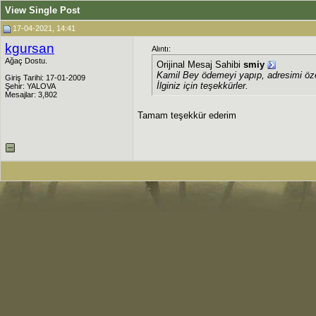
View Single Post
17-04-2021, 14:41
kgursan
Alıntı:
Ağaç Dostu.
Orijinal Mesaj Sahibi
smiy
Kamil Bey ödemeyi yapıp, adresimi öz
Giriş Tarihi: 17-01-2009
İlginiz için teşekkürler.
Şehir: YALOVA
Mesajlar: 3,802
Tamam teşekkür ederim