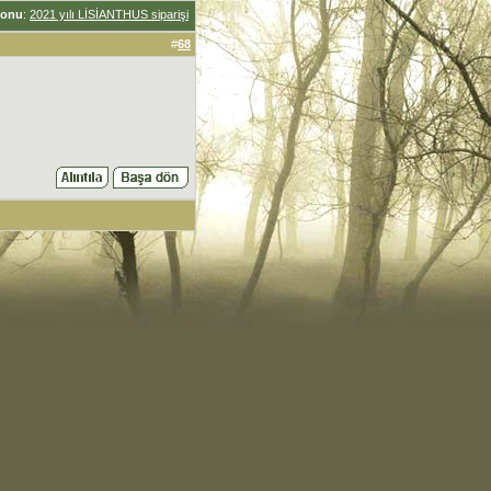
onu
:
2021 yılı LİSİANTHUS siparişi
#
68