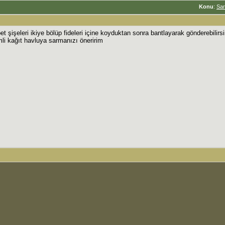
Konu
:
Sar
et şişeleri ikiye bölüp fideleri içine koyduktan sonra bantlayarak gönderebilirsi
li kağıt havluya sarmanızı öneririm