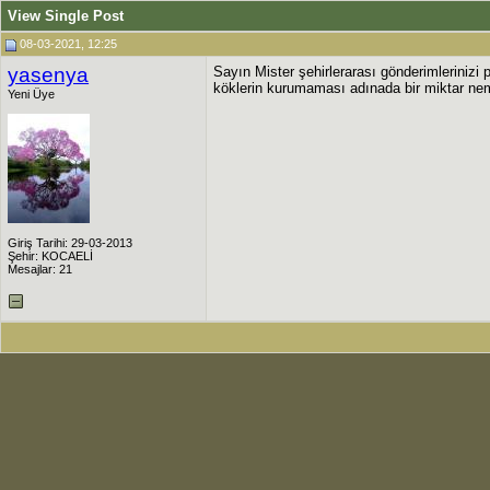
View Single Post
08-03-2021, 12:25
yasenya
Sayın Mister şehirlerarası gönderimlerinizi p
köklerin kurumaması adınada bir miktar nem
Yeni Üye
Giriş Tarihi: 29-03-2013
Şehir: KOCAELİ
Mesajlar: 21