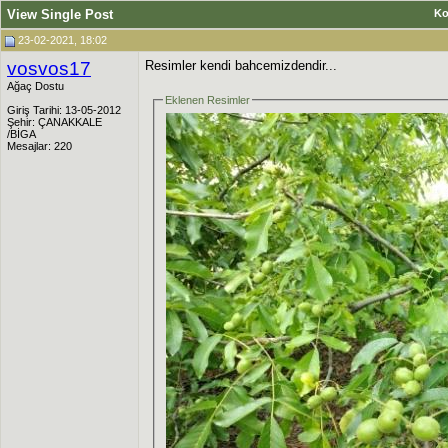
View Single Post
K
23-02-2021, 18:02
vosvos17
Resimler kendi bahcemizdendir...
Ağaç Dostu
Eklenen Resimler
Giriş Tarihi: 13-05-2012
Şehir: ÇANAKKALE
/BİGA
Mesajlar: 220