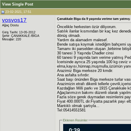
View Single Post
23-02-2021, 17:51
vosvos17
Çanakkale Biga da 9 yaşında verime tam yatmış 
Ağaç Dostu
Öncelikle herkesten özür diliyorum.
Satılık ilanlar kısmından bir kaç kez dened
Giriş Tarihi: 13-05-2012
dönüş olmadı.
Şehir: ÇANAKKALE /BİGA
Mesajlar: 220
Yardım da alamadım malesef.
Bende satışa koymak istediğim bahçemi uy
Tamamı iki parselden oluşan ,birbirine bit
30 tanesi 3 Yaşında Chadler cinsi
60 tanesi 9 yaşında tam verime yatmış Pedr
İcerisinde ayrıca 25 yaşında 100 kg ceviz ve
elma,kayısı,hünnap,muşmulla,üzümün yanı s
Arazimiz Biga merkeze 20 kmdir.
Ana asfalta sıfırdır.
Saat başı önünden Biga merkeze turlar vası
Arazimizin etrafı dikenli tellerle çevrili,içer
Kazdağları Milli parkı ve 1915 Çanakkale k
Ağaçlarımızın bakımı düzenli olarak yapılm
Fazla söze gerek duymadan resimlerini pay
Fiyat 400.000TL dir.Fiyatta pazarlık payı el
Mantıklı olmak şartıyla...
Tel:05414551581
Eklenen Resimler