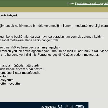
Konu
:
Çanakkale Biga da 9 yaşınd
ceviz bahçesi.
iğim ancak ne hikmetse bir türlü veremediğim ilanımı, moderatörlere bilgi ola
gun konu başlığı altında açamayınca buradan ilan vermek zorunda kaldım.
işik 4750 metrekare alana sahip bahçemizde
o cinsi (50 kg üzeri ceviz alınmış ağaçlar)
rebilen yerli bir ceviz ağacının yanı sıra, 10 ad incir,10 ad fındık,Kiraz ,vişn
ıra bu sene yeni dikilmiş Ferragnes çeşidi 40 ağaç badem mevcuttur.
tasıyla münübüs hattı vardır.
isinde kapalı sistem suyu hazırdır.
ö
pr
üsüne 1 saat mesafededir.
aktadır.
laşıyorum.
bette mevcuttur.