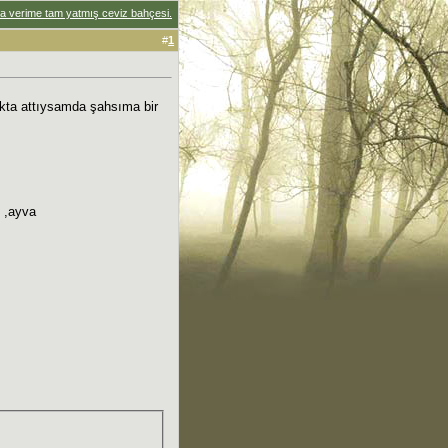
a verime tam yatmış ceviz bahçesi.
#
1
rakta attıysamda şahsıma bir
e ,ayva