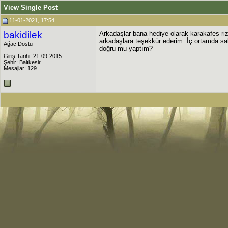
View Single Post
11-01-2021, 17:54
bakidilek
Arkadaşlar bana hediye olarak karakafes ri
arkadaşlara teşekkür ederim. İç ortamda sa
Ağaç Dostu
doğru mu yaptım?
Giriş Tarihi: 21-09-2015
Şehir: Balıkesir
Mesajlar: 129