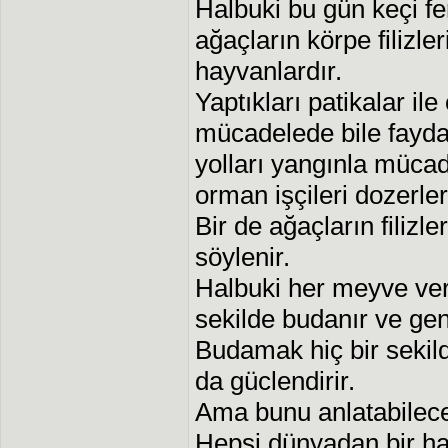
Halbuki bu gün keçi 
ağaçların körpe filizle
hayvanlardır.
Yaptıkları patikalar il
mücadelede bile faydal
yolları yangınla müc
orman işçileri dozerler
Bir de ağaçların filizler
söylenir.
Halbuki her meyve ver
sekilde budanır ve gençl
Budamak hiç bir sekil
da güclendirir.
Ama bunu anlatabilece
Hepsi dünyadan bir ha