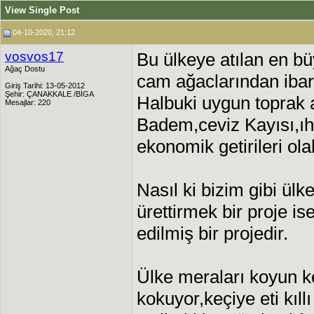
View Single Post
04-10-2020, 21:12
vosvos17
Bu ülkeye atılan en b
Ağaç Dostu
cam ağaclarından ibare
Giriş Tarihi: 13-05-2012
Şehir: ÇANAKKALE /BİGA
Halbuki uygun toprak a
Mesajlar: 220
Badem,ceviz Kayısı,ıhl
ekonomik getirileri ola
Nasıl ki bizim gibi ül
ürettirmek bir proje i
edilmiş bir projedir.
Ülke meraları koyun k
kokuyor,keçiye eti kıll