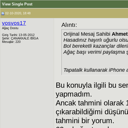
View Single Post
02-10-2020, 18:48
vosvos17
Alıntı:
Ağaç Dostu
Orijinal Mesaj Sahibi
Ahmet
Giriş Tarihi: 13-05-2012
Şehir: ÇANAKKALE /BİGA
Hasadınız hayırlı uğurlu ols
Mesajlar: 220
Bol bereketli kazançlar diler
Ağaç başı verimi paylaşma 
Tapatalk kullanarak iPhone a
Bu konuyla ilgili bu se
yapmadım.
Ancak tahmini olarak 
çıkarabildiğimi düşün
tahmini bir yorum.