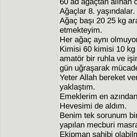
60 ad ağaçtan alınan c
Ağaçlar 8. yaşındalar.
Ağaç başı 20 25 kg ar
etmekteyim.
Her ağaç aynı olmuyo
Kimisi 60 kimisi 10 kg
amatör bir ruhla ve iş
gün uğraşarak mücade
Yeter Allah bereket v
yaklaştım.
Emeklerim en azından
Hevesimi de aldım.
Benim tek sorunum bi
yapılan mecburi masra
Ekipman sahibi olabil