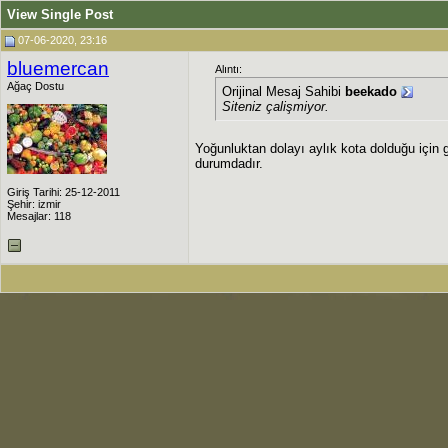
View Single Post
07-06-2020, 23:16
bluemercan
Alıntı:
Ağaç Dostu
Orijinal Mesaj Sahibi
beekado
Siteniz çalişmiyor.
Yoğunluktan dolayı aylık kota dolduğu için g
durumdadır.
Giriş Tarihi: 25-12-2011
Şehir: izmir
Mesajlar: 118