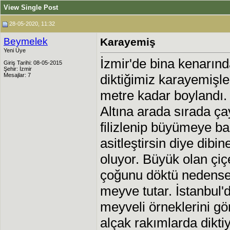
View Single Post
28-05-2020, 11:32
Beymelek
Karayemiş
Yeni Üye
İzmir'de bina kenarın
Giriş Tarihi: 08-05-2015
Şehir: İzmir
Mesajlar: 7
diktiğimiz karayemişle
metre kadar boylandı.
Altına arada sırada ç
filizlenip büyümeye ba
asitleştirsin diye dibi
oluyor. Büyük olan çi
çoğunu döktü nedens
meyve tutar. İstanbul'
meyveli örneklerini g
alçak rakımlarda dikti