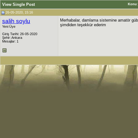
View Single Post
Konu
26-05-2020, 15:16
salih soylu
Merhabalar, damlama sistemine amatör gübre
şimdiden teşekkür ederim
Yeni Üye
Giriş Tarihi: 26-05-2020
Şehir: Ankara
Mesajlar: 1