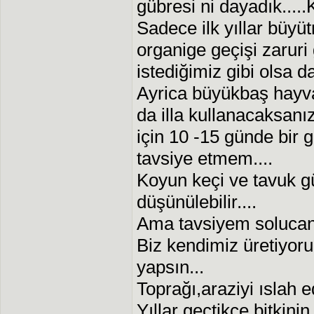
gübresi ni dayadık.....
Sadece ilk yıllar büyü
organige geçişi zaruri
istediğimiz gibi olsa d
Ayrica büyükbaş hayva
da illa kullanacaksan
için 10 -15 günde bir g
tavsiye etmem....
Koyun keçi ve tavuk g
düşünülebilir....
Ama tavsiyem solucan g
Biz kendimiz üretiyoru
yapsın...
Toprağı,araziyi ıslah ed
Yıllar geçtikçe bitkin