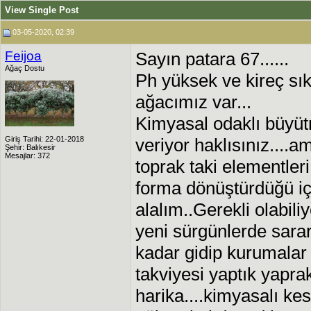
View Single Post
03-05-2020, 02:39
Feijoa
Sayın patara 67......
Ağaç Dostu
Ph yüksek ve kireç sık
ağacımız var...
Kimyasal odaklı büyüt
Giriş Tarihi: 22-01-2018
veriyor haklısınız....a
Şehir: Balıkesir
Mesajlar: 372
toprak taki elementleri
forma dönüştürdüğü i
alalım..Gerekli olabili
yeni sürgünlerde sar
kadar gidip kurumalar 
takviyesi yaptık yapra
harika....kimyasalı kes