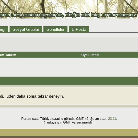
rgi
Sosyal Gruplar
Gönüllüler
E-Posta
um Yardım
Üye Listesi
i, lütfen daha sonra tekrar deneyin.
Forum saati Türkiye saatine göredir. GMT +2. Şu an saat:
23:11
.
(Türkiye için GMT +2 seçilmelidir.)