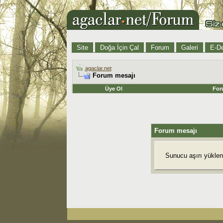
Site
Doğa İçin Çal
Forum
Galeri
E-De
agaclar.net
Forum mesajı
Üye Ol
For
Forum mesajı
Sunucu aşırı yüklend