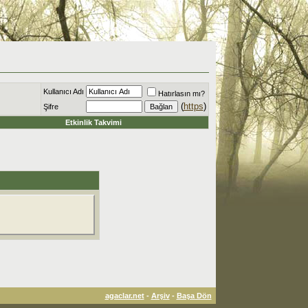
Kullanıcı Adı
Hatırlasın mı?
(
https
)
Şifre
Etkinlik Takvimi
agaclar.net
-
Arşiv
-
Başa Dön