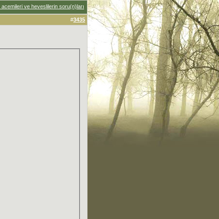
acemileri ve heveslilerin soru(n)ları
#
3435