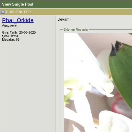
View Single Post
31-03-2020, 11:14
Phal_Orkide
Devamı
Ağaçsever
Eklenen Resimler
Giriş Tarihi: 20-03-2020
Şehir: İzmir
Mesajlar: 63