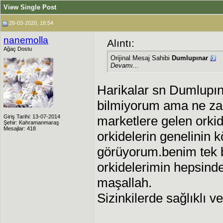
View Single Post
28-03-2020, 18:54
nanemolla
Alıntı:
Ağaç Dostu
Orijinal Mesaj Sahibi
Dumlupınar
Devamı...
Harikalar sn Dumlupı
bilmiyorum ama ne z
Giriş Tarihi: 13-07-2014
marketlere gelen orkid
Şehir: Kahramanmaraş
Mesajlar: 418
orkidelerin genelinin k
görüyorum.benim tek 
orkidelerimin hepsinden
maşallah.
Sizinkilerde sağlıklı v