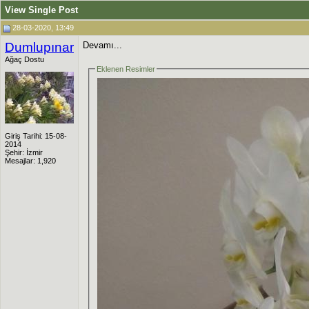
View Single Post
28-03-2020, 13:49
Dumlupınar
Devamı...
Ağaç Dostu
Eklenen Resimler
Giriş Tarihi: 15-08-
2014
Şehir: İzmir
Mesajlar: 1,920