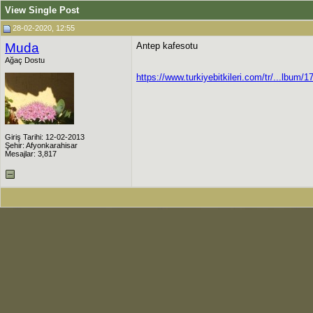
View Single Post
28-02-2020, 12:55
Muda
Antep kafesotu
Ağaç Dostu
https://www.turkiyebitkileri.com/tr/...lbum/1
Giriş Tarihi: 12-02-2013
Şehir: Afyonkarahisar
Mesajlar: 3,817