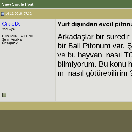
View Single Post
14-11-2019, 07:32
CikletX
Yurt dışından evcil piton
Yeni Üye
Arkadaşlar bir süredir
Giriş Tarihi: 14-11-2019
Şehir: Antalya
Mesajlar: 2
bir Ball Pitonum var.
ve bu hayvanı nasıl Tü
bilmiyorum. Bu konu ha
mı nasıl götürebilirim 