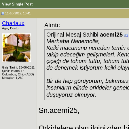
View Single Post
11-10-2019, 10:41
Charlaux
Alıntı:
Ağaç Dostu
Orijinal Mesaj Sahibi
acemi25
Merhaba Nanemolla;
Keiki macununu nereden temin e
takip edeceğim gelişmeleri. Ken
çiçeği de tohum tuttu, tohum tut
de denemek istiyorum keiki olayı
Giriş Tarihi: 13-06-2011
Şehir: Istanbul /
Columbus, Ohio (ABD)
Mesajlar: 1,260
Bir de hep görüyorum, bakımsız
insanların elinde orkideler genel
düşüyoruz olmuyor.
Sn.acemi25,
Orkidelere olan ilginizden b