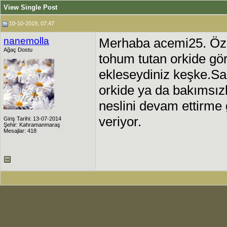
View Single Post
10-10-2019, 07:47
nanemolla
Merhaba acemi25. Öze
Ağaç Dostu
tohum tutan orkide g
ekleseydiniz keşke.San
orkide ya da bakımsız
neslini devam ettirme 
veriyor.
Giriş Tarihi: 13-07-2014
Şehir: Kahramanmaraş
Mesajlar: 418