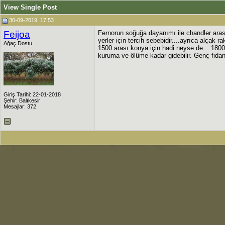
View Single Post
30-09-2019, 17:53
Feijoa
Fernorun soğuğa dayanımı ile chandler arası
yerler için tercih sebebidir....ayrıca alçak 
Ağaç Dostu
1500 arası konya için hadi neyse de....1800 
kuruma ve ölüme kadar gidebilir. Genç fidan
Giriş Tarihi: 22-01-2018
Şehir: Balıkesir
Mesajlar: 372