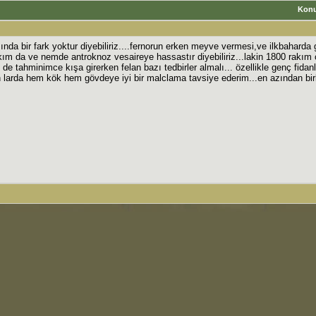
Kon
nda bir fark yoktur diyebiliriz....fernorun erken meyve vermesi,ve ilkbahard
rakım da ve nemde antroknoz vesaireye hassastır diyebiliriz...lakin 1800 rakım c
de tahminimce kışa girerken felan bazı tedbirler almalı... özellikle genç fidan
 larda hem kök hem gövdeye iyi bir malclama tavsiye ederim...en azından birk