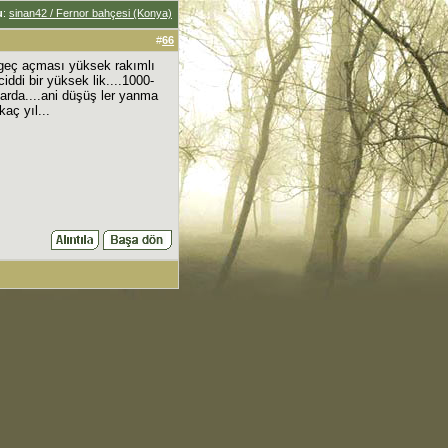
u
:
sinan42 / Fernor bahçesi (Konya)
#
66
a geç açması yüksek rakımlı
iddi bir yüksek lik....1000-
larda....ani düşüş ler yanma
aç yıl...