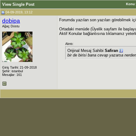
View Single Post
Konu
04-09-2019, 13:12
dobipa
Forumda yazılan son yazıları görebilmek iç
Ağaç Dostu
Ortadaki menüde (Üyelik sayfam ile başlay
Aktif Konular bağlantısına tıklamanız yeterli
Alıntı:
Orijinal Mesaj Sahibi
Safiran
bir de birisi bana cevap yazarsa nerden
Giriş Tarihi: 21-09-2018
Şehir: istanbul
Mesajlar: 161