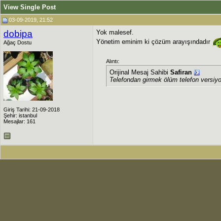
View Single Post
03-09-2019, 21:52
dobipa
Yok malesef.
Yönetim eminim ki çözüm arayışındadır
Ağaç Dostu
Alıntı:
Orijinal Mesaj Sahibi
Safiran
Telefondan girmek ölüm telefon versiy
Giriş Tarihi: 21-09-2018
Şehir: istanbul
Mesajlar: 161