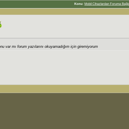
Konu
:
Mobil Cihazlardan Foruma Bağl
onu var mı forum yazılarını okuyamadığım için giremiyorum