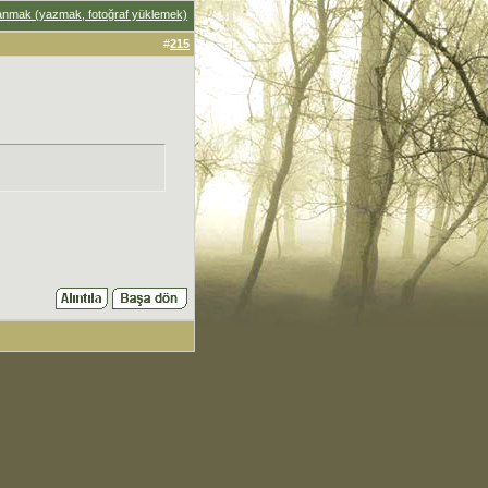
anmak (yazmak, fotoğraf yüklemek)
#
215