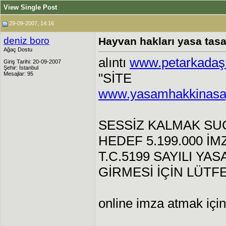
View Single Post
29-09-2007, 14:16
deniz boro
Hayvan hakları yasa tasa
Ağaç Dostu
alıntı
www.petarkadaş
Giriş Tarihi: 20-09-2007
Şehir: İstanbul
Mesajlar: 95
"SİTE
www.yasamhakkinasa
SESSİZ KALMAK SU
HEDEF 5.199.000 İM
T.C.5199 SAYILI YA
GİRMESİ İÇİN LÜTF
online imza atmak için 