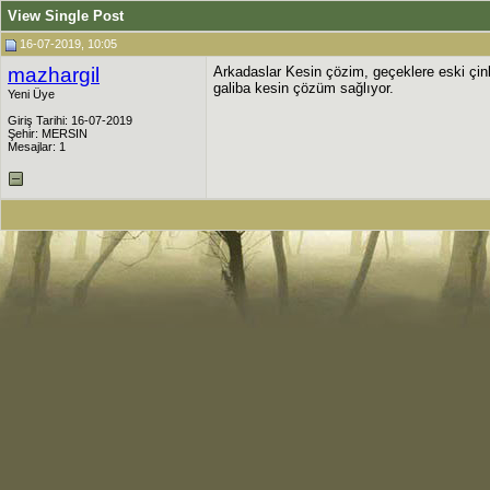
View Single Post
16-07-2019, 10:05
mazhargil
Arkadaslar Kesin çözim, geçeklere eski çin
galiba kesin çözüm sağlıyor.
Yeni Üye
Giriş Tarihi: 16-07-2019
Şehir: MERSIN
Mesajlar: 1