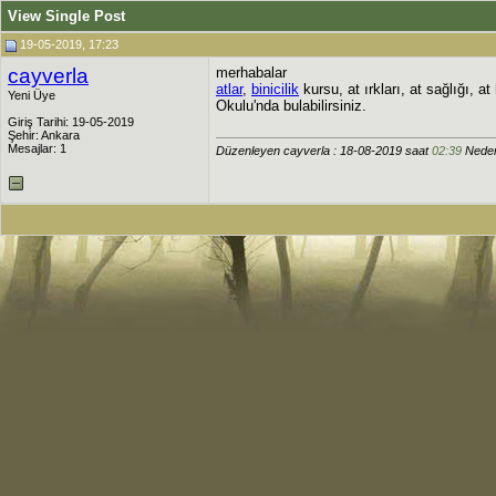
View Single Post
19-05-2019, 17:23
cayverla
merhabalar
atlar
,
binicilik
kursu, at ırkları, at sağlığı, at h
Yeni Üye
Okulu'nda bulabilirsiniz.
Giriş Tarihi: 19-05-2019
Şehir: Ankara
Mesajlar: 1
Düzenleyen cayverla : 18-08-2019 saat
02:39
Neden