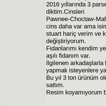
2016 yıllarında 3 pars
diktim.Cinsleri
Pawnee-Choctaw-Maha
cins daha var ama isi
stuart hariç verim ve k
değiştiriyorum.
Fidanlarımı kendim yet
aşılı fidanım var.
İlgilenen arkadaşlarla
yapmak isteyenlere ya
Bu yıl 3 ton ürünüm o
sattım.
Resim koyamıyorum b