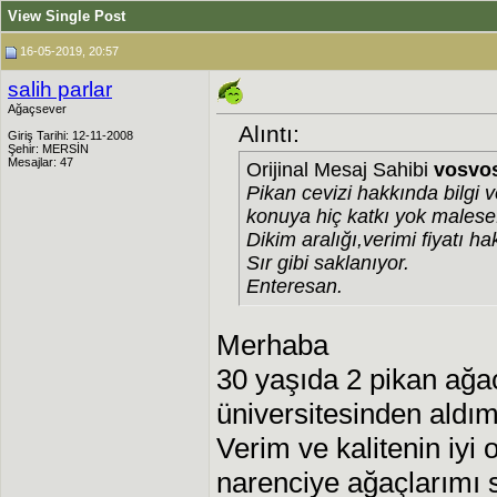
View Single Post
16-05-2019, 20:57
salih parlar
Ağaçsever
Alıntı:
Giriş Tarihi: 12-11-2008
Şehir: MERSİN
Mesajlar: 47
Orijinal Mesaj Sahibi
vosvo
Pikan cevizi hakkında bilgi 
konuya hiç katkı yok malese
Dikim aralığı,verimi fiyatı 
Sır gibi saklanıyor.
Enteresan.
Merhaba
30 yaşıda 2 pikan ağa
üniversitesinden aldım
Verim ve kalitenin iy
narenciye ağaçlarımı 