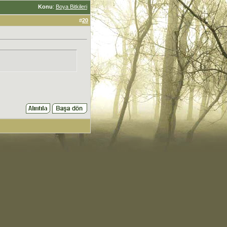
Konu
:
Boya Bitkileri
#
20