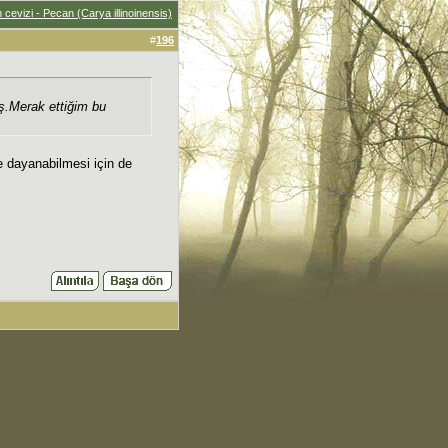
 cevizi - Pecan (Carya illinoinensis)
#
196
ş.Merak ettiğim bu
e dayanabilmesi için de