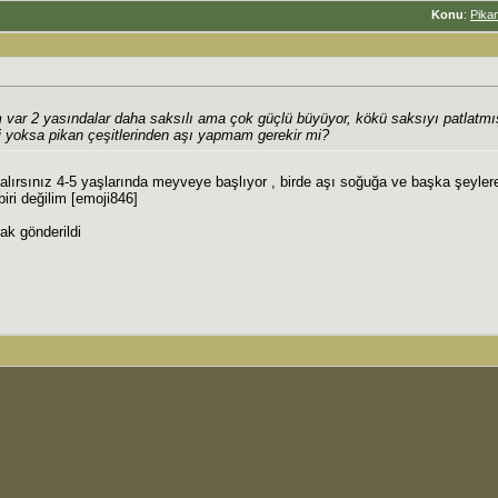
Konu
:
Pikan
var 2 yasındalar daha saksılı ama çok güçlü büyüyor, kökü saksıyı patlatmı
 yoksa pikan çeşitlerinden aşı yapmam gerekir mi?
lırsınız 4-5 yaşlarında meyveye başlıyor , birde aşı soğuğa ve başka şeyler
iri değilim [emoji846]
ak gönderildi