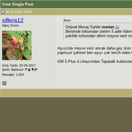
View Single Post
28-02-2019, 10:59
siflera12
Alıntı:
Ağaç Dostu
Orijinal Mesaj Sahibi
mertan
Benimde tohumdan üretim 5 adet fidem 
şekilde tohumdan dikim meyve verir mi
Aşısızda meyve verir ancak daha geç ürün a
yapılıyor şahsen ben aşıyı çok tercih eden b
GM 5 Plus d cihazımdan Tapatalk kullanılar
Giriş Tarihi: 20-05-2017
Şehir: Balıkesir 💜🪴🌳🌾
Mesajlar: 1,504