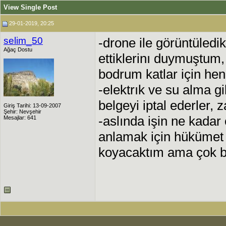
View Single Post
29-01-2019, 20:25
selim_50
-drone ile görüntüledik
Ağaç Dostu
ettiklerinı duymuştum, 
bodrum katlar için henü
-elektrık ve su alma g
belgeyi iptal ederler, 
Giriş Tarihi: 13-09-2007
Şehir: Nevşehir
-aslında işin ne kadar 
Mesajlar: 641
anlamak için hükümet 
koyacaktım ama çok be