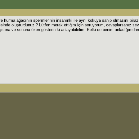
ve hurma ağacının spermlerinin insanınki ile aynı kokuya sahip olmasını biraz 
icesinde oluşturdunuz ? Lütfen merak ettiğim için soruyorum, cevaplarsanız sev
gıcına ve sonuna özen gösterin ki anlayabilelim. Belki de benim anladığımdan