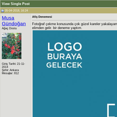
View Single Post
05-04-2018, 16:24
Musa
Afiş Denemesi
Gündoğan
Fotoğraf çekme konusunda çok güzel kareler yakalayama
elimden gelir. bir deneme yaptım.
Ağaç Dostu
Giriş Tarihi: 21-11-
2014
Şehir: Ankara
Mesajlar: 812