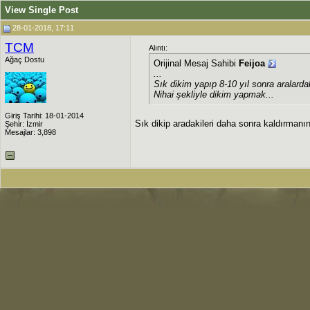
View Single Post
28-01-2018, 17:11
TCM
Alıntı:
Ağaç Dostu
Orijinal Mesaj Sahibi
Feijoa
...
Sık dikim yapıp 8-10 yıl sonra aralard
Nihai şekliyle dikim yapmak...
Giriş Tarihi: 18-01-2014
Sık dikip aradakileri daha sonra kaldırmanı
Şehir: İzmir
Mesajlar: 3,898