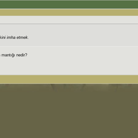
akini imha etmek.
n mantığı nedir?