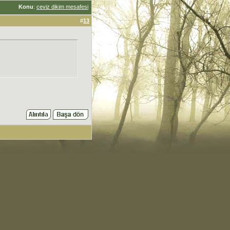
Konu
:
ceviz dikim mesafesi
#
13