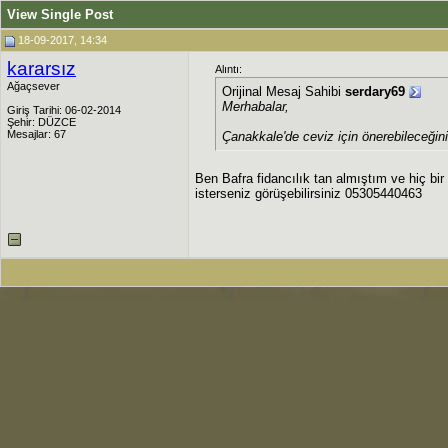
View Single Post
18-09-2017, 14:34
kararsız
Alıntı:
Ağaçsever
Orijinal Mesaj Sahibi
serdary69
Merhabalar,
Giriş Tarihi: 06-02-2014
Şehir: DÜZCE
Mesajlar: 67
Çanakkale'de ceviz için önerebileceğini
Ben Bafra fidancılık tan almıştım ve hiç b
isterseniz görüşebilirsiniz 05305440463