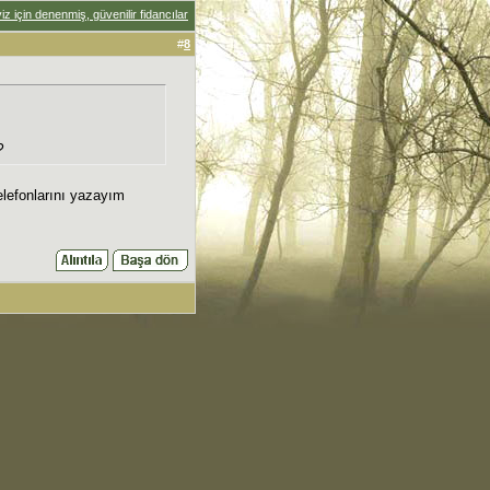
iz için denenmiş, güvenilir fidancılar
#
8
?
elefonlarını yazayım