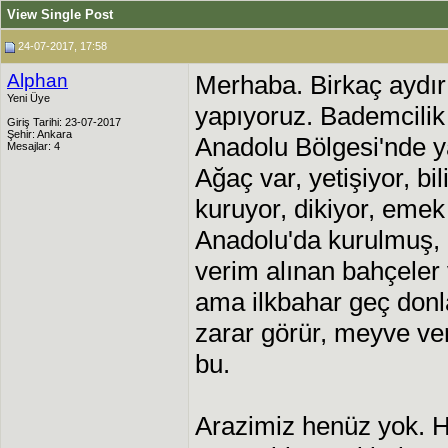
View Single Post
24-07-2017, 17:58
Alphan
Merhaba. Birkaç aydır 
Yeni Üye
yapıyoruz. Bademcilik
Giriş Tarihi: 23-07-2017
Şehir: Ankara
Anadolu Bölgesi'nde ya
Mesajlar: 4
Ağaç var, yetişiyor, b
kuruyor, dikiyor, emek
Anadolu'da kurulmuş, 
verim alınan bahçeler 
ama ilkbahar geç donl
zarar görür, meyve v
bu.
Arazimiz henüz yok. 