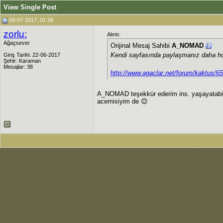
View Single Post
09-07-2017, 01:38
zorlu:
Alıntı:
Ağaçsever
Orijinal Mesaj Sahibi
A_NOMAD
Kendi sayfasında paylaşmanız daha ho
Giriş Tarihi: 22-06-2017
Şehir: Karaman
Mesajlar: 38
http://www.agaclar.net/forum/kaktus/6
A_NOMAD teşekkür ederim ins. yaşayatabiliri
acemisiyim de 😊