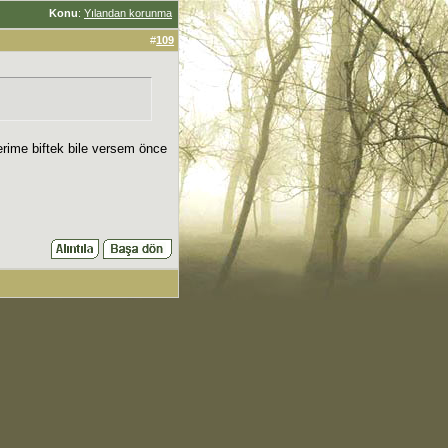
Konu
:
Yılandan korunma
#
109
erime biftek bile versem önce