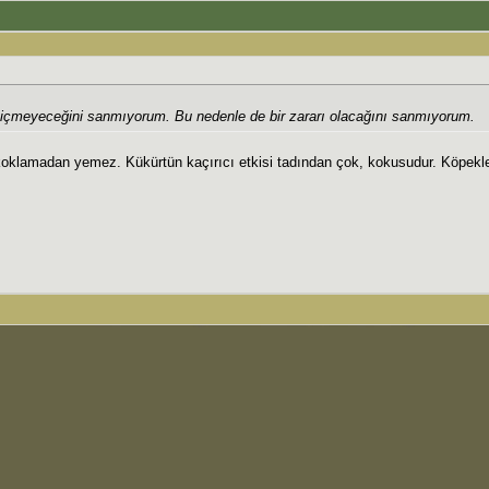
ip içmeyeceğini sanmıyorum. Bu nedenle de bir zararı olacağını sanmıyorum.
i koklamadan yemez. Kükürtün kaçırıcı etkisi tadından çok, kokusudur. Köpekl