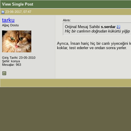
View Single Post
23-06-2017, 07:47
tarku
Alıntı:
Ağaç Dostu
Orijinal Mesaj Sahibi
s.serdar
Hiç bir canlının doğrudan kükürtü yiğ
Ayrıca, İnsan hariç hiç bir canlı yiyeceğin
koklar, test ederler ve ondan sonra yerler.
Giriş Tarihi: 23-05-2010
Şehir: konya
Mesajlar: 963