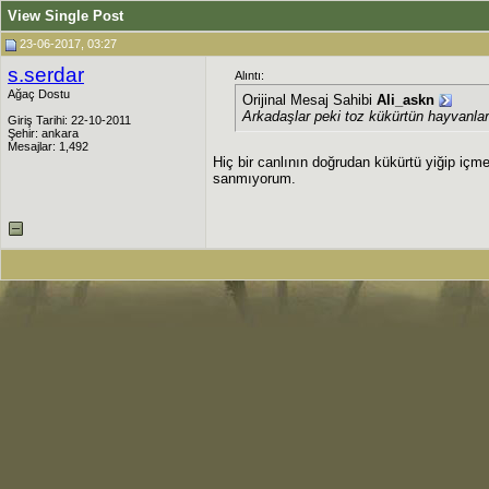
View Single Post
23-06-2017, 03:27
s.serdar
Alıntı:
Ağaç Dostu
Orijinal Mesaj Sahibi
Ali_askn
Arkadaşlar peki toz kükürtün hayvanlar
Giriş Tarihi: 22-10-2011
Şehir: ankara
Mesajlar: 1,492
Hiç bir canlının doğrudan kükürtü yiğip içm
sanmıyorum.