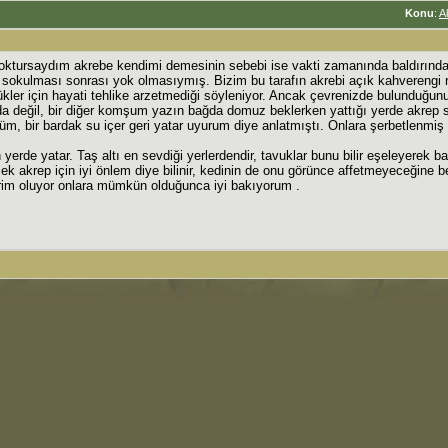
Konu
:
A
ktursaydım akrebe kendimi demesinin sebebi ise vakti zamanında baldırında
n sokulması sonrası yok olmasıymış. Bizim bu tarafın akrebi açık kahverengi 
ükler için hayati tehlike arzetmediği söyleniyor. Ancak çevrenizde bulunduğu
a değil, bir diğer komşum yazın bağda domuz beklerken yattığı yerde akrep 
üm, bir bardak su içer geri yatar uyurum diye anlatmıştı. Onlara şerbetlenmiş 
rde yatar. Taş altı en sevdiği yerlerdendir, tavuklar bunu bilir eşeleyerek ba
k akrep için iyi önlem diye bilinir, kedinin de onu görünce affetmeyeceğine
firim oluyor onlara mümkün olduğunca iyi bakıyorum .