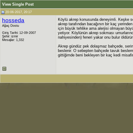
View Single Post
20-06-2017, 20:17
hosseda
Köylü akrep konusunda deneyimli. Keşke so
akrep tarafından bacağının bir kaç yerinde
Ağaç Dostu
için büyük tehlike ama alerjisi olmayan büy
yetiyor. Köylünün akrep sokması umurlarınd
Giriş Tarihi: 12-09-2007
Şehir: izmir
nahiyesinden) feneri yakar onu bulur öldürür
Mesajlar: 1,332
Akrep gündüz pek dolaşmaz bahçede, serin ye
beslenir. O sebepten bahçede tavuk besleme
gittiğimde beni bekleyen bir kaç kedi misa