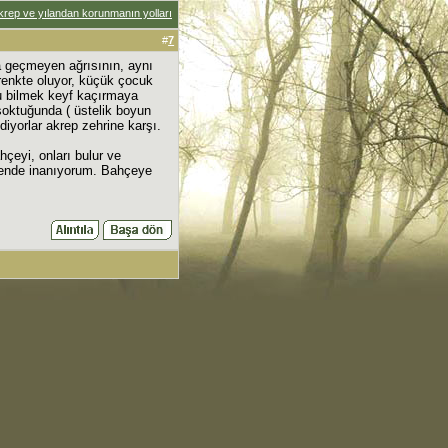
krep ve yılandan korunmanın yolları
#
7
 geçmeyen ağrısının, aynı
renkte oluyor, küçük çocuk
nu bilmek keyf kaçırmaya
soktuğunda ( üstelik boyun
diyorlar akrep zehrine karşı.
hçeyi, onları bulur ve
 bende inanıyorum. Bahçeye